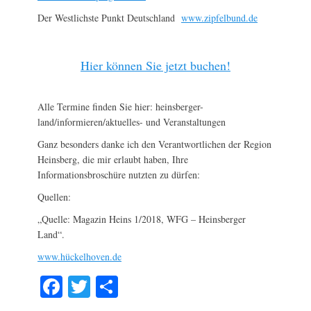
Der Westlichste Punkt Deutschland
www.zipfelbund.de
Hier können Sie jetzt buchen!
Alle Termine finden Sie hier: heinsberger-
land/informieren/aktuelles- und Veranstaltungen
Ganz besonders danke ich den Verantwortlichen der Region
Heinsberg, die mir erlaubt haben, Ihre
Informationsbroschüre nutzten zu dürfen:
Quellen:
„Quelle: Magazin Heins 1/2018, WFG – Heinsberger
Land“.
www.hückelhoven.de
F
T
T
a
wi
eil