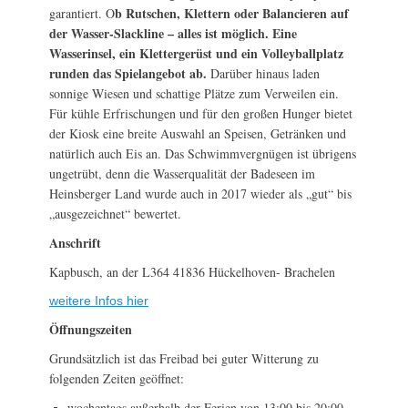
b Rutschen, Klettern oder Balancieren auf
garantiert. O
der Wasser-Slackline – alles ist möglich. Eine
Wasserinsel, ein Klettergerüst und ein Volleyballplatz
runden das Spielangebot ab.
Darüber hinaus laden
sonnige Wiesen und schattige Plätze zum Verweilen ein.
Für kühle Erfrischungen und für den großen Hunger bietet
der Kiosk eine breite Auswahl an Speisen, Getränken und
natürlich auch Eis an. Das Schwimmvergnügen ist übrigens
ungetrübt, denn die Wasserqualität der Badeseen im
Heinsberger Land wurde auch in 2017 wieder als „gut“ bis
„ausgezeichnet“ bewertet.
Anschrift
Kapbusch, an der L364 41836 Hückelhoven- Brachelen
weitere Infos hier
Öffnungszeiten
Grundsätzlich ist das Freibad bei guter Witterung zu
folgenden Zeiten geöffnet:
wochentags außerhalb der Ferien von 13:00 bis 20:00