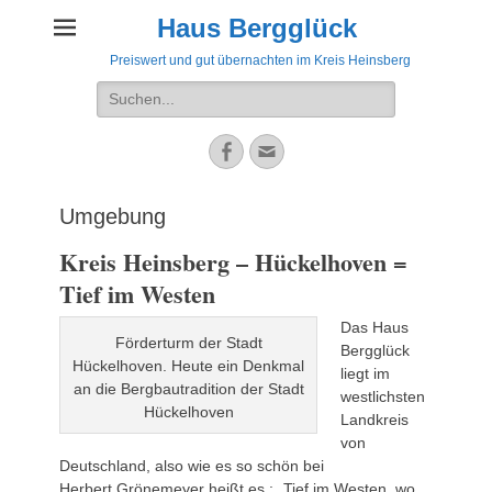
Haus Bergglück
Preiswert und gut übernachten im Kreis Heinsberg
Suche
nach:
Facebook
E-
Mail
Umgebung
Kreis Heinsberg – Hückelhoven =
Tief im Westen
Das Haus
Förderturm der Stadt
Bergglück
Hückelhoven. Heute ein Denkmal
liegt im
an die Bergbautradition der Stadt
westlichsten
Hückelhoven
Landkreis
von
Deutschland, also wie es so schön bei
Herbert Grönemeyer heißt es : „Tief im Westen, wo