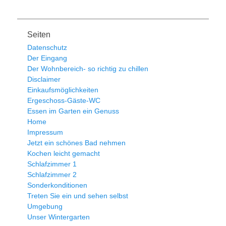
c
tt
e
e
er
n
Seiten
b
Datenschutz
Der Eingang
o
Der Wohnbereich- so richtig zu chillen
o
Disclaimer
Einkaufsmöglichkeiten
k
Ergeschoss-Gäste-WC
Essen im Garten ein Genuss
Home
Impressum
Jetzt ein schönes Bad nehmen
Kochen leicht gemacht
Schlafzimmer 1
Schlafzimmer 2
Sonderkonditionen
Treten Sie ein und sehen selbst
Umgebung
Unser Wintergarten