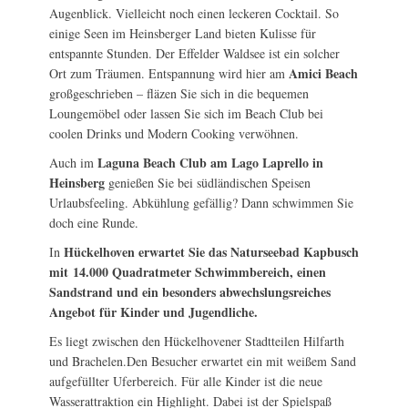
Augenblick. Vielleicht noch einen leckeren Cocktail. So
einige Seen im Heinsberger Land bieten Kulisse für
entspannte Stunden. Der Effelder Waldsee ist ein solcher
Amici Beach
Ort zum Träumen. Entspannung wird hier am
großgeschrieben – fläzen Sie sich in die bequemen
Loungemöbel oder lassen Sie sich im Beach Club bei
coolen Drinks und Modern Cooking verwöhnen.
Laguna Beach Club am Lago Laprello in
Auch im
Heinsberg
genießen Sie bei südländischen Speisen
Urlaubsfeeling. Abkühlung gefällig? Dann schwimmen Sie
doch eine Runde.
Hückelhoven erwartet Sie das Naturseebad Kapbusch
In
mit
14.000 Quadratm
eter Schwimmbereich, einen
Sandstrand und ein besonders abwechslungsreiches
Angebot für Kinder und Jugendliche.
Es liegt zwischen den Hückelhovener Stadtteilen Hilfarth
und Brachelen.Den Besucher erwartet ein mit weißem Sand
aufgefüllter Uferbereich. Für alle Kinder ist die neue
Wasserattraktion ein Highlight. Dabei ist der Spielspaß